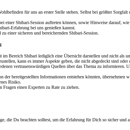
efinden für uns an erster Stelle stehen. Selbst bei größter Sorgfalt u
 bei einer Shibari-Session auftreten können, sowie Hinweise darauf, wi
hibari-Erfahrung bei uns genießen kannst.
l zu einer sicheren und bereichernden Shibari-Session.
g
im Bereich Shibari lediglich eine Übersicht darstellen und nicht als u
stellen, kann es immer Aspekte geben, die nicht abgedeckt sind oder d
iedenen vertrauenswürdigen Quellen über das Thema zu informieren. Uns
on der bereitgestellten Informationen entstehen könnten, übernehmen wi
enes Risiko.
en Fragen einen Experten zu Rate zu ziehen.
nge, die Du beachten solltest, um die Erfahrung für Dich so sicher und